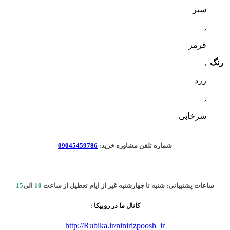
سبز
,
قرمز
رنگ
,
زرد
,
سرخابی
شماره تلفن مشاوره خرید
:
09045459786
ساعات پشتیبانی: شنبه تا چهارشنبه غیر از ایام تعطیل از ساعت
10
الی
15
کانال ما در روبیکا
:
http://Rubika.ir/ninirizpoosh_ir