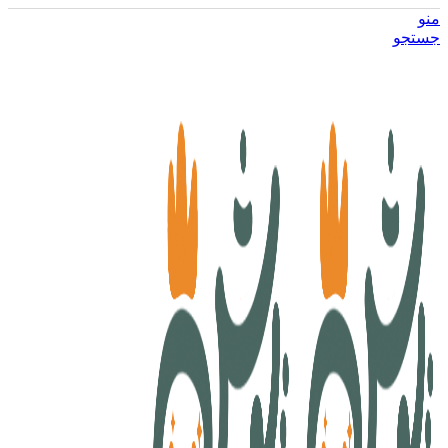
منو
جستجو