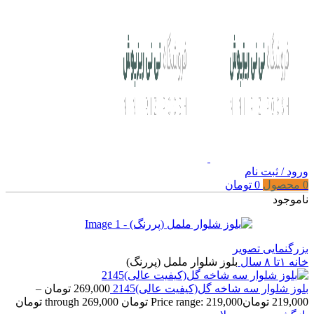
ورود / ثبت نام
0
محصول
0
تومان
ناموجود
بزرگنمایی تصویر
خانه
۱تا ۸ سال
بلوز شلوار ململ (پررنگ)
بلوز شلوار سه شاخه گل(کیفیت عالی)2145
269,000
تومان
–
219,000
تومان
Price range: 219,000 تومان through 269,000 تومان