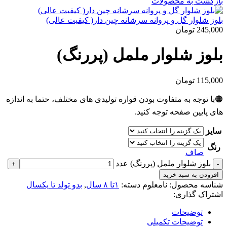
بازگشت به محصولات
بلوز شلوار گل و پروانه سرشانه چین دار( کیفیت عالی)
245,000
تومان
بلوز شلوار ململ (پررنگ)
115,000
تومان
🟠با توجه به متفاوت بودن قواره تولیدی های مختلف، حتما به اندازه
های پایین صفحه توجه کنید.
سایز
رنگ
صاف
بلوز شلوار ململ (پررنگ) عدد
افزودن به سبد خرید
شناسه محصول:
نامعلوم
دسته:
۱تا ۸ سال
,
بدو تولد تا یکسال
اشتراک گذاری:
توضیحات
توضیحات تکمیلی