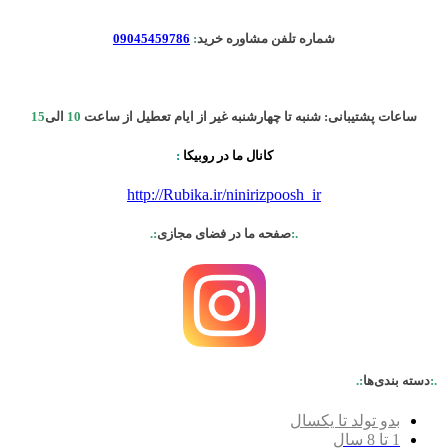
شماره تلفن مشاوره خرید
:
09045459786
ساعات پشتیبانی: شنبه تا چهارشنبه غیر از ایام تعطیل از ساعت
10
الی
15
کانال ما در روبیکا
:
http://Rubika.ir/ninirizpoosh_ir
.:
صفحه ما در فضای مجازی
:.
.:
دسته بندی‌ها
:.
بدو تولد تا یکسال
1 تا 8 سال