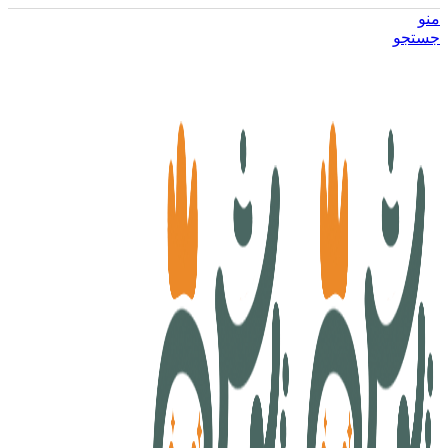
منو
جستجو