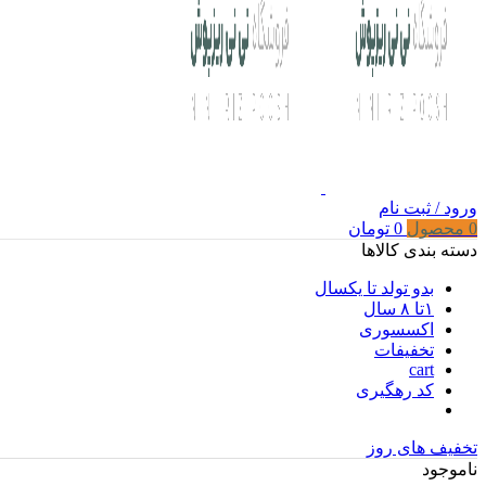
ورود / ثبت نام
0
محصول
0
تومان
دسته بندی کالاها
بدو تولد تا یکسال
۱تا ۸ سال
اکسسوری
تخفیفات
cart
کد رهگیری
تخفیف های روز
ناموجود