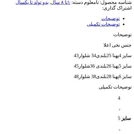
شناسه محصول:
نامعلوم
دسته:
۱تا ۸ سال
,
بدو تولد تا یکسال
اشتراک گذاری:
توضیحات
توضیحات تکمیلی
توضیحات
جنس نخی اعلا
سایز 4پهنا 25بلندی34 شلوار43
سایز 5پهنا 26بلندی 36شلوار45
سایز 6پهنا 28بلندی38 شلوار48
توضیحات تکمیلی
4
,
سایز
5
,