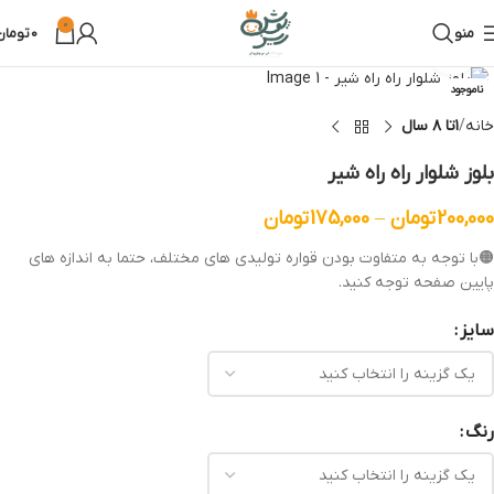
0
منو
0
تومان
بزرگنمایی تصویر
ناموجود
خانه
۱تا ۸ سال
بلوز شلوار راه راه شیر
200,000
تومان
–
175,000
تومان
🟠با توجه به متفاوت بودن قواره تولیدی های مختلف، حتما به اندازه های
پایین صفحه توجه کنید.
سایز
رنگ