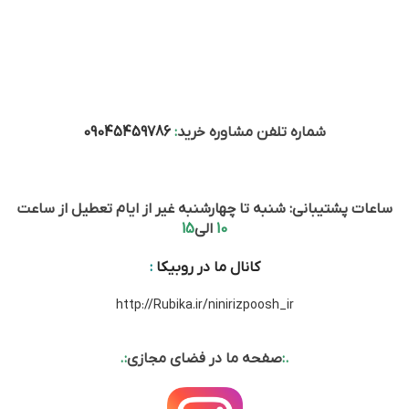
شماره تلفن مشاوره خرید
:
09045459786
ساعات پشتیبانی: شنبه تا چهارشنبه غیر از ایام تعطیل از ساعت
10
الی
15
کانال ما در روبیکا
:
http://Rubika.ir/ninirizpoosh_ir
.:
صفحه ما در فضای مجازی
:.