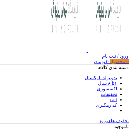
ورود / ثبت نام
0
محصول
0
تومان
دسته بندی کالاها
بدو تولد تا یکسال
۱تا ۸ سال
اکسسوری
تخفیفات
cart
کد رهگیری
تخفیف های روز
ناموجود