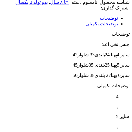
شناسه محصول:
نامعلوم
دسته:
۱تا ۸ سال
,
بدو تولد تا یکسال
اشتراک گذاری:
توضیحات
توضیحات تکمیلی
توضیحات
جنس نخی اعلا
سایز 4پهنا 24بلندی33 شلوار42
سایز 5پهنا 25بلندی 35شلوار45
سایز6 پهنا27 بلندی38 شلوار50
توضیحات تکمیلی
4
,
سایز
5
,