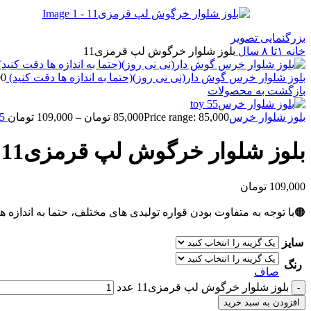
بزرگنمایی تصویر
خانه
۱تا ۸ سال
بلوز شلوار خرگوش لپ قرمزی11
بلوز شلوار خرس گوش دار(نی نی روز)(حتما به اندازه ها دقت کنید)
00
بازگشت به محصولات
بلوز شلوار خرسtoy 55
Price range: 85,000 تومان through 109,000 تومان
85,000
تومان
–
109,000
تومان
بلوز شلوار خرگوش لپ قرمزی11
109,000
تومان
🟠با توجه به متفاوت بودن قواره تولیدی های مختلف، حتما به اندازه ه
سایز
رنگ
صاف
بلوز شلوار خرگوش لپ قرمزی11 عدد
افزودن به سبد خرید