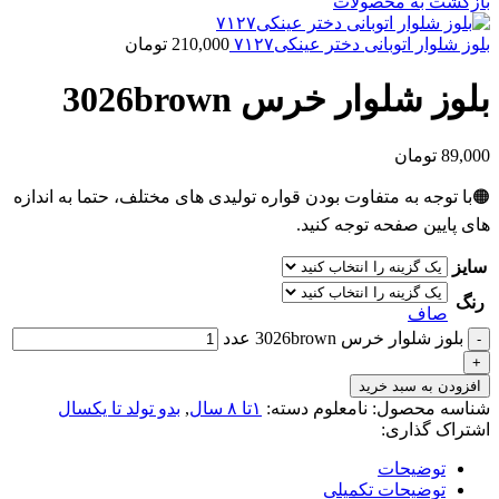
بازگشت به محصولات
بلوز شلوار اتوبانی دختر عینکی۷۱۲۷
210,000
تومان
بلوز شلوار خرس 3026brown
89,000
تومان
🟠با توجه به متفاوت بودن قواره تولیدی های مختلف، حتما به اندازه
های پایین صفحه توجه کنید.
سایز
رنگ
صاف
بلوز شلوار خرس 3026brown عدد
افزودن به سبد خرید
شناسه محصول:
نامعلوم
دسته:
۱تا ۸ سال
,
بدو تولد تا یکسال
اشتراک گذاری:
توضیحات
توضیحات تکمیلی