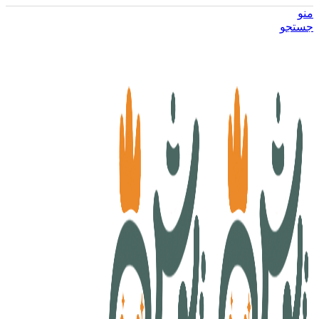
منو
جستجو