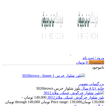
ورود / ثبت نام
0
محصول
0
تومان
ناموجود
بزرگنمایی تصویر
خانه
۱تا ۸ سال
بلوز شلوار خرس 3026brown
بلوز شلوار خرگوش عینکی ملانژ3012
149,000
تومان
–
139,000
تومان
Price range: 139,000 تومان through 149,000 تومان