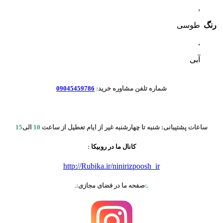
,
رنگ
طوسی
,
آبی
شماره تلفن مشاوره خرید
:
09045459786
ساعات پشتیبانی: شنبه تا چهارشنبه غیر از ایام تعطیل از ساعت
10
الی
15
کانال ما در روبیکا
:
http://Rubika.ir/ninirizpoosh_ir
.:
صفحه ما در فضای مجازی
:.