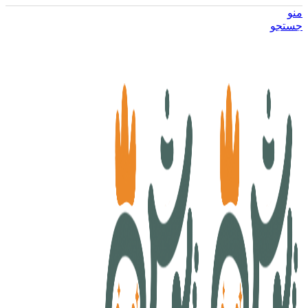
منو
جستجو