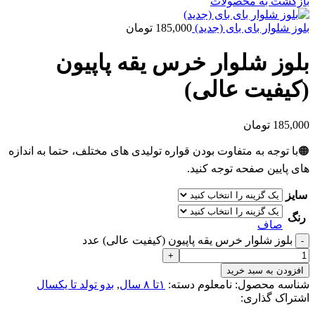
بازگشت به محصولات
بلوز شلوار بای بای (جدید)
185,000
تومان
بلوز شلوار خرس یقه پاپیون
(کیفیت عالی)
185,000
تومان
🟠با توجه به متفاوت بودن قواره تولیدی های مختلف، حتما به اندازه
های پایین صفحه توجه کنید.
سایز
رنگ
صاف
بلوز شلوار خرس یقه پاپیون (کیفیت عالی) عدد
افزودن به سبد خرید
شناسه محصول:
نامعلوم
دسته:
۱تا ۸ سال
,
بدو تولد تا یکسال
اشتراک گذاری: