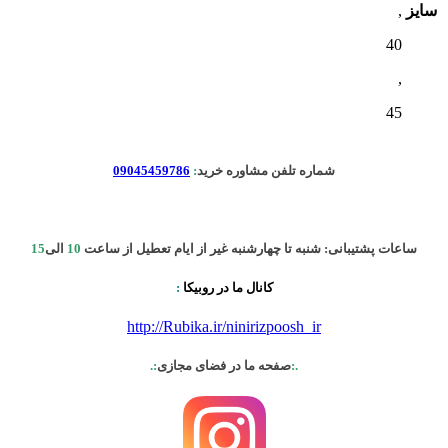
سایز
,
40
,
45
شماره تلفن مشاوره خرید
:
09045459786
ساعات پشتیبانی: شنبه تا چهارشنبه غیر از ایام تعطیل از ساعت
10
الی
15
کانال ما در روبیکا
:
http://Rubika.ir/ninirizpoosh_ir
.:
صفحه ما در فضای مجازی
:.