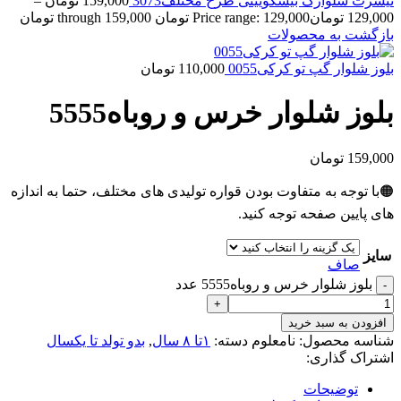
تیشرت شلوارک بیسکوییتی طرح مختلف3073
159,000
تومان
–
129,000
تومان
Price range: 129,000 تومان through 159,000 تومان
بازگشت به محصولات
بلوز شلوار گپ تو کرکی0055
110,000
تومان
بلوز شلوار خرس و روباه5555
159,000
تومان
🟠با توجه به متفاوت بودن قواره تولیدی های مختلف، حتما به اندازه
های پایین صفحه توجه کنید.
سایز
صاف
بلوز شلوار خرس و روباه5555 عدد
افزودن به سبد خرید
شناسه محصول:
نامعلوم
دسته:
۱تا ۸ سال
,
بدو تولد تا یکسال
اشتراک گذاری:
توضیحات