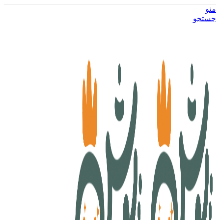
منو
جستجو