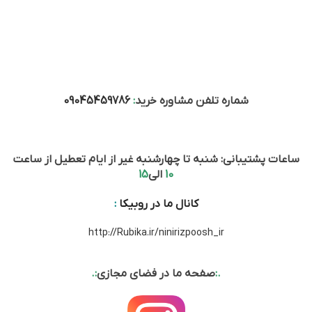
شماره تلفن مشاوره خرید
:
09045459786
ساعات پشتیبانی: شنبه تا چهارشنبه غیر از ایام تعطیل از ساعت
10
الی
15
کانال ما در روبیکا
:
http://Rubika.ir/ninirizpoosh_ir
.:
صفحه ما در فضای مجازی
:.