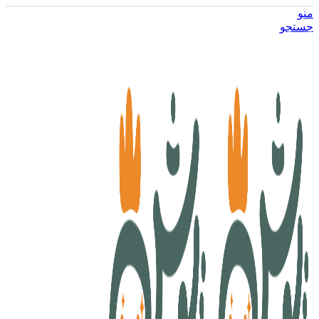
منو
جستجو