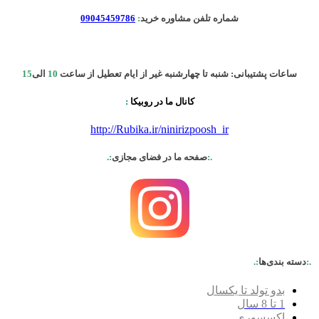
شماره تلفن مشاوره خرید
:
09045459786
ساعات پشتیبانی: شنبه تا چهارشنبه غیر از ایام تعطیل از ساعت
10
الی
15
کانال ما در روبیکا
:
http://Rubika.ir/ninirizpoosh_ir
.:
صفحه ما در فضای مجازی
:.
.:
دسته بندی‌ها
:.
بدو تولد تا یکسال
1 تا 8 سال
اکسسوری