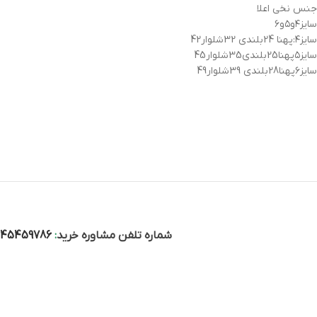
جنس نخی اعلا
سایز۴و۵و۶
سایز۴:پهنا 24بلندی 32شلوار42
سایز۵پهنا25بلندی35شلوار45
سایز۶پهنا28بلندی 39شلوار49
شماره تلفن مشاوره خرید
:
045459786