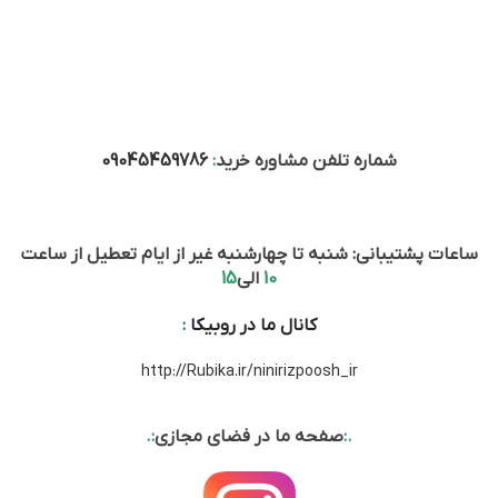
شماره تلفن مشاوره خرید
:
09045459786
ساعات پشتیبانی: شنبه تا چهارشنبه غیر از ایام تعطیل از ساعت
10
الی
15
کانال ما در روبیکا
:
http://Rubika.ir/ninirizpoosh_ir
.:
صفحه ما در فضای مجازی
:.