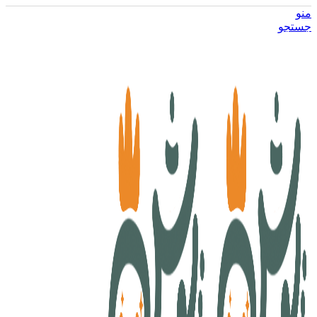
منو
جستجو