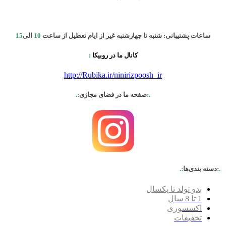
ساعات پشتیبانی: شنبه تا چهارشنبه غیر از ایام تعطیل از ساعت
10
الی
15
کانال ما در روبیکا
:
http://Rubika.ir/ninirizpoosh_ir
.:
صفحه ما در فضای مجازی
:.
.:
دسته بندی‌ها
:.
بدو تولد تا یکسال
1 تا 8 سال
اکسسوری
تخفیفات