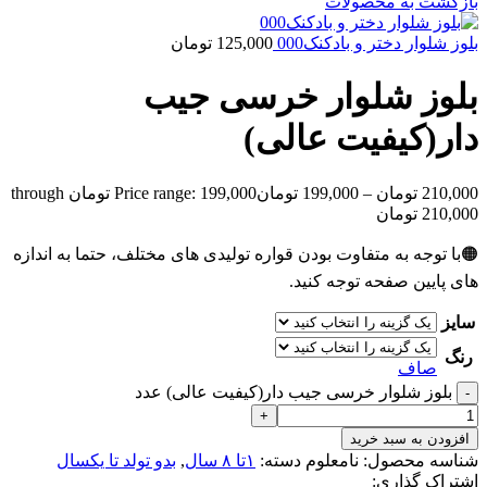
بازگشت به محصولات
بلوز شلوار دختر و بادکنک000
125,000
تومان
بلوز شلوار خرسی جیب
دار(کیفیت عالی)
210,000
تومان
–
199,000
تومان
Price range: 199,000 تومان through
210,000 تومان
🟠با توجه به متفاوت بودن قواره تولیدی های مختلف، حتما به اندازه
های پایین صفحه توجه کنید.
سایز
رنگ
صاف
بلوز شلوار خرسی جیب دار(کیفیت عالی) عدد
افزودن به سبد خرید
شناسه محصول:
نامعلوم
دسته:
۱تا ۸ سال
,
بدو تولد تا یکسال
اشتراک گذاری: