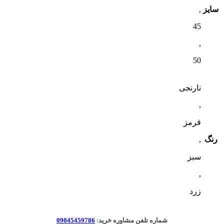
سایز
,
45
,
50
نارنجی
,
قرمز
رنگ
,
سبز
,
زرد
شماره تلفن مشاوره خرید
:
09045459786