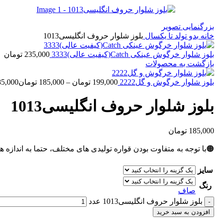
بزرگنمایی تصویر
خانه
بدو تولد تا یکسال
بلوز شلوار حروف انگلیسی1013
بلوز شلوار خرگوش عینکی Catch(کیفیت عالی)3333
235,000
تومان
بازگشت به محصولات
بلوز شلوار خرگوش و گل2222
199,000
تومان
–
185,000
تومان
range: 185,000
بلوز شلوار حروف انگلیسی1013
185,000
تومان
🟠با توجه به متفاوت بودن قواره تولیدی های مختلف، حتما به اندازه ه
سایز
رنگ
صاف
بلوز شلوار حروف انگلیسی1013 عدد
افزودن به سبد خرید