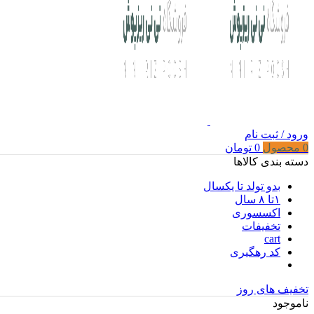
ورود / ثبت نام
0
محصول
0
تومان
دسته بندی کالاها
بدو تولد تا یکسال
۱تا ۸ سال
اکسسوری
تخفیفات
cart
کد رهگیری
تخفیف های روز
ناموجود