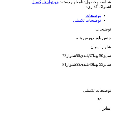
شناسه محصول:
نامعلوم
دسته:
بدو تولد تا یکسال
اشتراک گذاری:
توضیحات
توضیحات تکمیلی
توضیحات
جنس بلوز دورس پنبه
شلوار اسپان
سایز50 پهنا37بلندی50شلوار73
سایز55 پهنا40بلندی55شلوار81
توضیحات تکمیلی
50
سایز
,