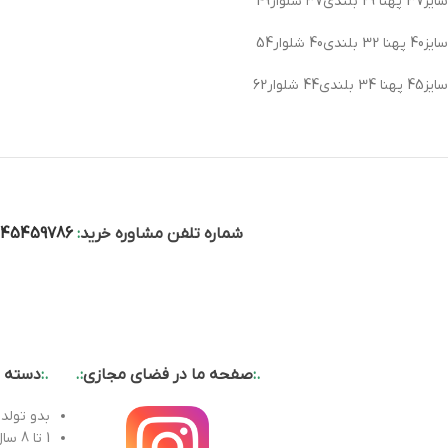
سایز37 پهنا 29 بلندی۳۷ شلوار49
سایز40 پهنا 32 بلندی40 شلوار54
سایز45 پهنا 34 بلندی44 شلوار62
شماره تلفن مشاوره خرید
:
045459786
.:
صفحه ما در فضای مجازی
:.
.:
دسته ب
بدو تولد 
1 تا 8 سال