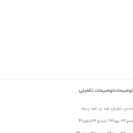
توضیحات
توضیحات تکمیلی
جنس دورس صد در صد پنبه
سایز32 پهنا27 بلندی32شلوار41