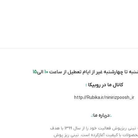
به تا چهارشنبه غیر از ایام تعطیل از ساعت
10
الی
15
کانال ما در روبیکا
:
http://Rubika.ir/ninirizpoosh_ir
.:
درباره ما
:.
مجموعه نینی ریزپوش فعالیت خود را از سال ۱۳۹۹ با هدف
محصولات با کیفیت آغازکرده است. نینی ریز پوش