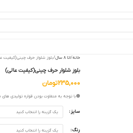
خانه
۱تا ۸ سال
بلوز شلوار حرف چینی(کیفیت عا
بلوز شلوار حرف چینی(کیفیت عالی)
235,000
تومان
🟠با توجه به متفاوت بودن قواره تولیدی های م
سایز
رنگ