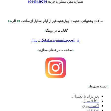
شماره تلفن مشاوره خرید
:
09045459786
ساعات پشتیبانی: شنبه تا چهارشنبه غیر از ایام تعطیل از ساعت
10
الی
15
کانال ما در روبیکا
:
http://Rubika.ir/ninirizpoosh_ir
.:
صفحه ما در فضای مجازی
:.
.:
دسته بندی‌ها
:.
بدو تولد تا یکسال
1 تا 8 سال
اکسسوری
تخفیفات