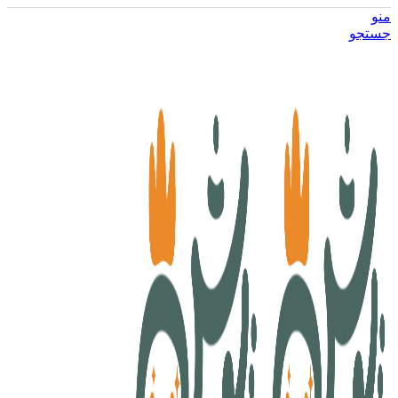
منو
جستجو