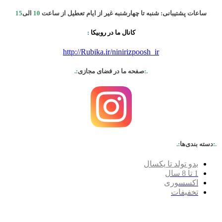
ساعات پشتیبانی: شنبه تا چهارشنبه غیر از ایام تعطیل از ساعت
10
الی
15
کانال ما در روبیکا
:
http://Rubika.ir/ninirizpoosh_ir
.:
صفحه ما در فضای مجازی
:.
.:
دسته بندی‌ها
:.
بدو تولد تا یکسال
1 تا 8 سال
اکسسوری
تخفیفات