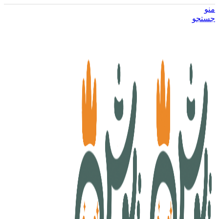
منو
جستجو