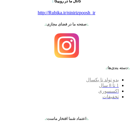
کانال ما در روبیکا
:
http://Rubika.ir/ninirizpoosh_ir
.:
صفحه ما در فضای مجازی
:.
.:
دسته بندی‌ها
:.
بدو تولد تا یکسال
1 تا 8 سال
اکسسوری
تخفیفات
.:
اعتماد شما افتخار ماست
:.