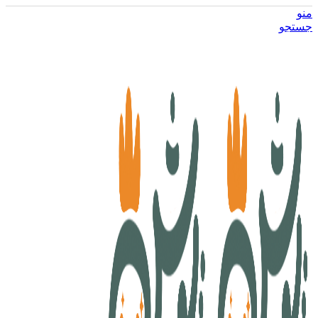
منو
جستجو