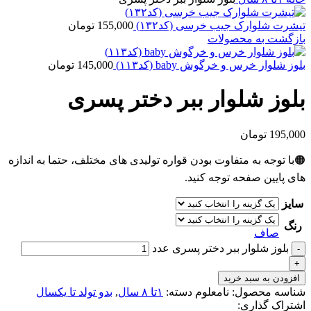
تیشرت شلوارک جیب خرسی (کد۱۳۲)
155,000
تومان
بازگشت به محصولات
بلوز شلوار خرس و خرگوش baby (کد۱۱۳)
145,000
تومان
بلوز شلوار ببر دختر پسری
195,000
تومان
🟠با توجه به متفاوت بودن قواره تولیدی های مختلف، حتما به اندازه
های پایین صفحه توجه کنید.
سایز
رنگ
صاف
بلوز شلوار ببر دختر پسری عدد
افزودن به سبد خرید
شناسه محصول:
نامعلوم
دسته:
۱تا ۸ سال
,
بدو تولد تا یکسال
اشتراک گذاری: