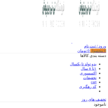
ورود / ثبت نام
0
محصول
0
تومان
دسته بندی کالاها
بدو تولد تا یکسال
۱تا ۸ سال
اکسسوری
تخفیفات
cart
کد رهگیری
تخفیف های روز
ناموجود