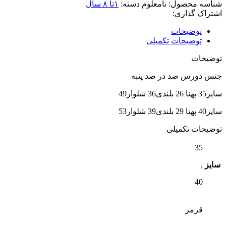
شناسه محصول:
نامعلوم
دسته:
۱تا ۸ سال
اشتراک گذاری:
توضیحات
توضیحات تکمیلی
توضیحات
جنس دورس صد در صد پنبه
سایز35 پهنا 26 بلندی36 شلوار49
سایز40 پهنا 29 بلندی39 شلوار53
توضیحات تکمیلی
35
سایز
,
40
قرمز