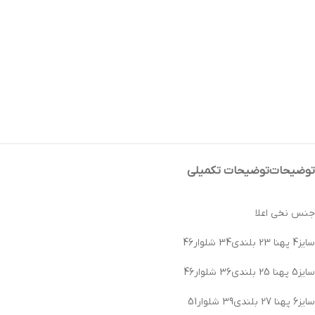
توضیحات
توضیحات تکمیلی
جنس نخی اعلا
سایز4 پهنا 23 بلندی34 شلوار46
سایز5 پهنا 25 بلندی36 شلوار46
سایز6 پهنا 27 بلندی39 شلوار51