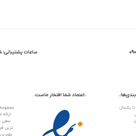
09
ساعات پشتیبانی: شن
ندی‌ها
:.
.:
اعتماد شما افتخار ماست
:.
تا یکسال
ارائه 
سعی دا
ترین قی
بهترین 