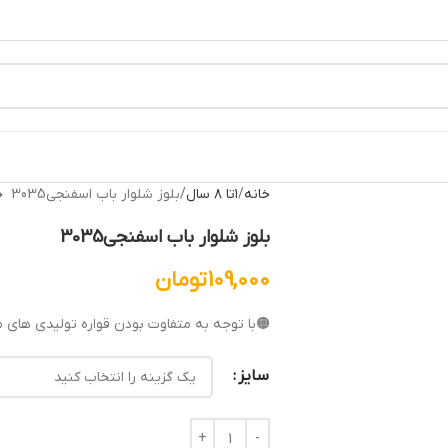
خانه
۱تا ۸ سال
بلوز شلوار باب اسفنجی3035
بلوز شلوار باب اسفنجی3035
109,000
تومان
🟠با توجه به متفاوت بودن قواره تولیدی های م
سایز