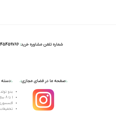
شماره تلفن مشاوره خرید
:
045459786
.:
صفحه ما در فضای مجازی
:.
.:
دسته ب
بدو تولد 
1 تا 8 سال
اکسسوری
تخفیفات