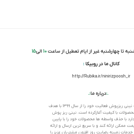
به تا چهارشنبه غیر از ایام تعطیل از ساعت
10
الی
15
کانال ما در روبیکا
:
http://Rubika.ir/ninirizpoosh_ir
.:
درباره ما
:.
مجموعه نینی ریزپوش فعالیت خود را از سال ۱۳۹۹ با هدف
محصولات با کیفیت آغازکرده است. نینی ریز پوش
رد با حذف واسطه ها محصولات خود را با پایین
مت ممکن ارائه کند و با سریع ترین ارسال و ارائه
خدمات زمینه رضایت روز افزون مشتریان عزیز را