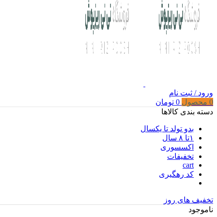
ورود / ثبت نام
0
محصول
0
تومان
دسته بندی کالاها
بدو تولد تا یکسال
۱تا ۸ سال
اکسسوری
تخفیفات
cart
کد رهگیری
تخفیف های روز
ناموجود