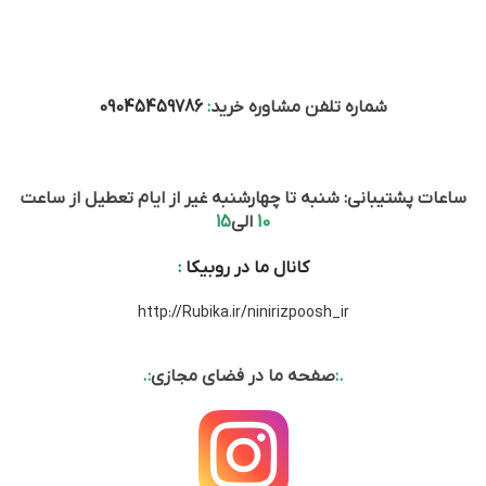
شماره تلفن مشاوره خرید
:
09045459786
ساعات پشتیبانی: شنبه تا چهارشنبه غیر از ایام تعطیل از ساعت
10
الی
15
کانال ما در روبیکا
:
http://Rubika.ir/ninirizpoosh_ir
.:
صفحه ما در فضای مجازی
:.