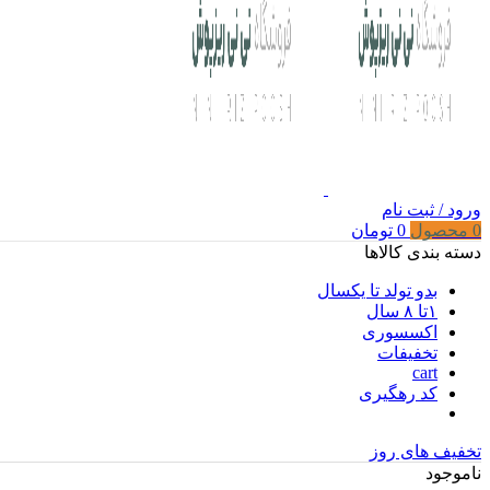
ورود / ثبت نام
0
محصول
0
تومان
دسته بندی کالاها
بدو تولد تا یکسال
۱تا ۸ سال
اکسسوری
تخفیفات
cart
کد رهگیری
تخفیف های روز
ناموجود