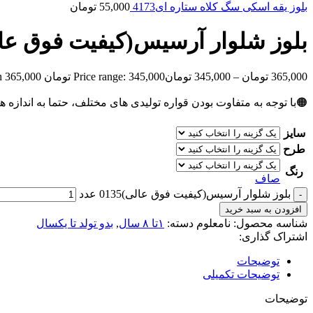
بلوز یقه اسکی سگ کلاه ستاره ای4173
55,000
تومان
بلوز شلوار آرسیس(کیفیت فوق عالی)5
365,000
تومان
–
345,000
تومان
Price range: 345,000 تومان through 365,000 تومان
🟠با توجه به متفاوت بودن قواره تولیدی های مختلف، حتما به اندازه ه
سایز
طرح
رنگ
صاف
بلوز شلوار آرسیس(کیفیت فوق عالی)0135 عدد
افزودن به سبد خرید
شناسه محصول:
نامعلوم
دسته:
۱تا ۸ سال
,
بدو تولد تا یکسال
اشتراک گذاری:
توضیحات
توضیحات تکمیلی
توضیحات