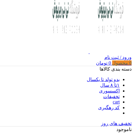
ورود / ثبت نام
0
محصول
0
تومان
دسته بندی کالاها
بدو تولد تا یکسال
۱تا ۸ سال
اکسسوری
تخفیفات
cart
کد رهگیری
تخفیف های روز
ناموجود