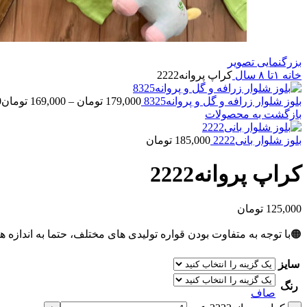
بزرگنمایی تصویر
خانه
۱تا ۸ سال
کراپ پروانه2222
بلوز شلوار زرافه و گل و پروانه8325
179,000
تومان
–
169,000
تومان
0
بازگشت به محصولات
بلوز شلوار بانی2222
185,000
تومان
کراپ پروانه2222
125,000
تومان
🟠با توجه به متفاوت بودن قواره تولیدی های مختلف، حتما به اندازه ه
سایز
رنگ
صاف