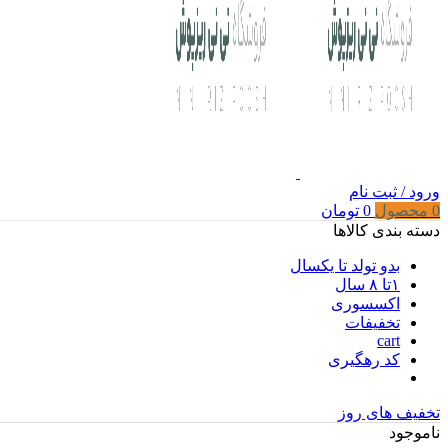
ورود / ثبت نام
0
محصول
0
تومان
دسته بندی کالاها
بدو تولد تا یکسال
۱تا ۸ سال
اکسسوری
تخفیفات
cart
کد رهگیری
تخفیف های روز
ناموجود