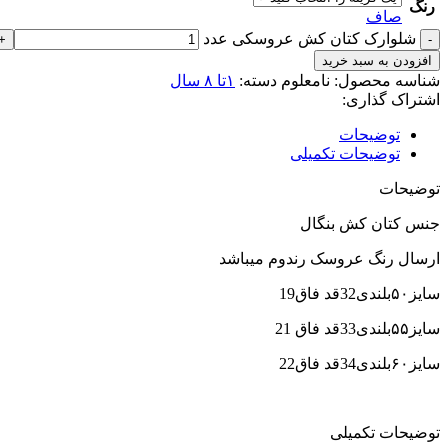
رنگ
صاف
شلوارک کتان کش عروسکی عدد
افزودن به سبد خرید
شناسه محصول:
نامعلوم
دسته:
۱تا ۸ سال
اشتراک گذاری:
توضیحات
توضیحات تکمیلی
توضیحات
جنس کتان کش بنگال
ارسال رنگ عروسک رندوم میباشد
سایز۵۰بلندی32قد فاق19
سایز۵۵بلندی33قد فاق 21
سایز۶۰بلندی34قد فاق22
توضیحات تکمیلی