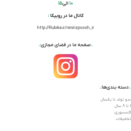
10
الی
15
کانال ما در روبیکا
:
http://Rubika.ir/ninirizpoosh_ir
.:
صفحه ما در فضای مجازی
:.
.:
دسته بندی‌ها
:.
بدو تولد تا یکسال
1 تا 8 سال
اکسسوری
تخفیفات