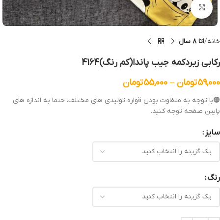
بزرگنمایی تصویر
خانه
۱تا ۸ سال
رکابی زیردکمه جیب پاندا(کم رنگ)4164
59,000
تومان
–
55,000
تومان
🟠با توجه به متفاوت بودن قواره تولیدی های مختلف، حتما به اندازه های
پایین صفحه توجه کنید.
سایز
رنگ