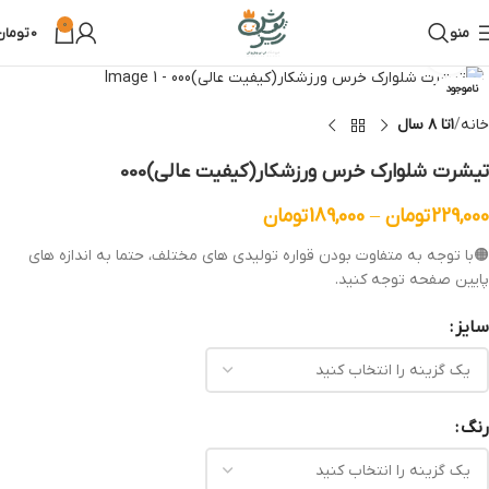
0
منو
0
تومان
بزرگنمایی تصویر
ناموجود
خانه
۱تا ۸ سال
تیشرت شلوارک خرس ورزشکار(کیفیت عالی)000
229,000
تومان
–
189,000
تومان
🟠با توجه به متفاوت بودن قواره تولیدی های مختلف، حتما به اندازه های
پایین صفحه توجه کنید.
سایز
رنگ