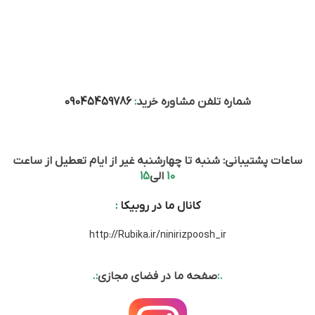
شماره تلفن مشاوره خرید
:
09045459786
ساعات پشتیبانی: شنبه تا چهارشنبه غیر از ایام تعطیل از ساعت
10
الی
15
کانال ما در روبیکا
:
http://Rubika.ir/ninirizpoosh_ir
.:
صفحه ما در فضای مجازی
:.