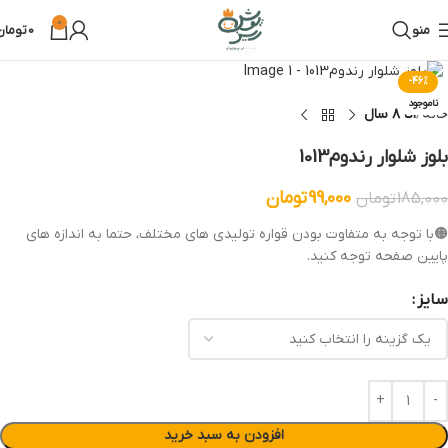
0
منو
0
تومان
بزرگنمایی تصویر
-46%
ناموجود
خانه
۱تا ۸ سال
بلوز شلوار رندوم1013
99,000
تومان
185,000
تومان
🟠با توجه به متفاوت بودن قواره تولیدی های مختلف، حتما به اندازه های
پایین صفحه توجه کنید.
سایز
افزودن به سبد خرید