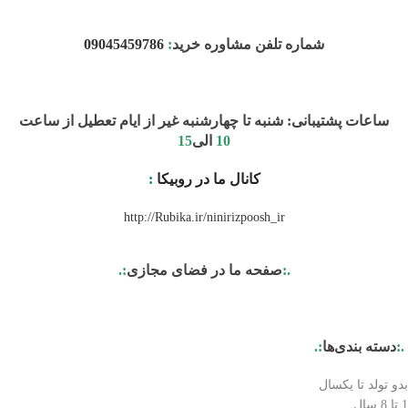
شماره تلفن مشاوره خرید
:
09045459786
ساعات پشتیبانی: شنبه تا چهارشنبه غیر از ایام تعطیل از ساعت
10
الی
15
کانال ما در روبیکا
:
http://Rubika.ir/ninirizpoosh_ir
.:
صفحه ما در فضای مجازی
:.
.:
دسته بندی‌ها
:.
بدو تولد تا یکسال
1 تا 8 سال