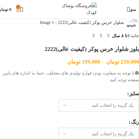
0
منو
0
تومان
بزرگنمایی تصویر
ناموجود
خانه
۱تا ۸ سال
بلوز شلوار خرس پوکر (کیفیت عالی)2222
210,000
تومان
–
199,000
تومان
🟠با توجه به متفاوت بودن قواره تولیدی های مختلف، حتما به اندازه های پایین
صفحه توجه کنید.
سایز
رنگ