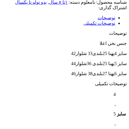
شناسه محصول:
نامعلوم
دسته:
۱تا ۸ سال
,
بدو تولد تا یکسال
اشتراک گذاری:
توضیحات
توضیحات تکمیلی
توضیحات
جنس نخی اعلا
سایز 4پهنا 25بلندی33 شلوار42
سایز 5پهنا 25بلندی 36شلوار44
سایز 6پهنا 27بلندی38 شلوار46
توضیحات تکمیلی
4
,
سایز
5
,