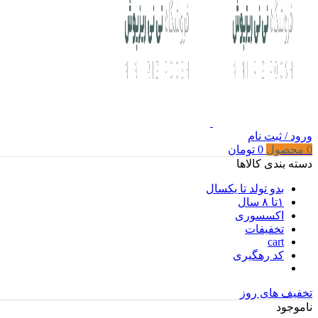
ورود / ثبت نام
0
محصول
0
تومان
دسته بندی کالاها
بدو تولد تا یکسال
۱تا ۸ سال
اکسسوری
تخفیفات
cart
کد رهگیری
تخفیف های روز
ناموجود