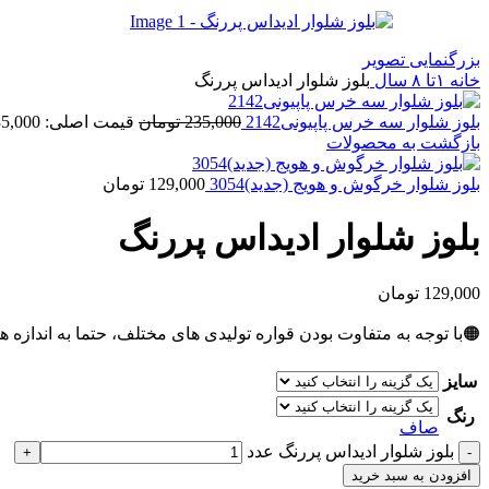
بزرگنمایی تصویر
خانه
۱تا ۸ سال
بلوز شلوار ادیداس پررنگ
بلوز شلوار سه خرس پاپیونی2142
235,000
تومان
قیمت اصلی: 235,000 تومان بود.
بازگشت به محصولات
بلوز شلوار خرگوش و هویج (جدید)3054
129,000
تومان
بلوز شلوار ادیداس پررنگ
129,000
تومان
🟠با توجه به متفاوت بودن قواره تولیدی های مختلف، حتما به اندازه ه
سایز
رنگ
صاف
بلوز شلوار ادیداس پررنگ عدد
افزودن به سبد خرید